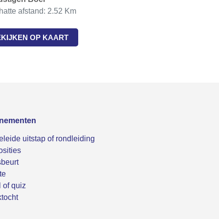
atte afstand: 2.52 Km
EKIJKEN OP KAART
nementen
leide uitstap of rondleiding
sities
beurt
te
 of quiz
tocht