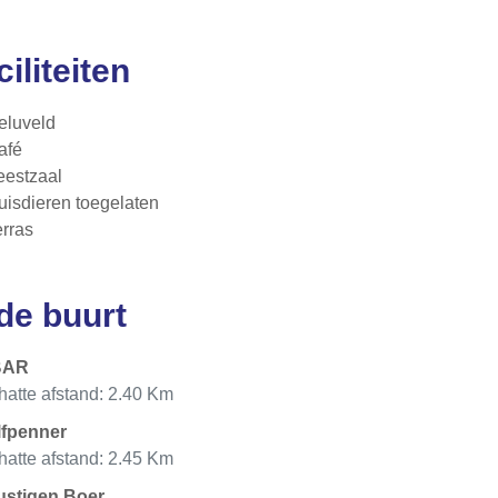
ciliteiten
eluveld
afé
eestzaal
uisdieren toegelaten
erras
 de buurt
BAR
atte afstand: 2.40 Km
lfpenner
atte afstand: 2.45 Km
ustigen Boer