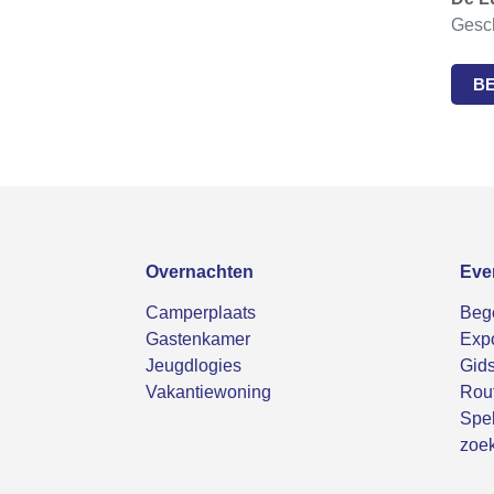
Gesch
B
Overnachten
Eve
Camperplaats
Bege
Gastenkamer
Expo
Jeugdlogies
Gids
Vakantiewoning
Rou
Spel
zoek