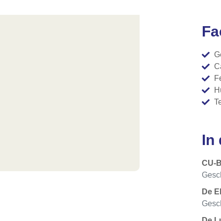
Fa
G
C
F
H
T
In
CU-
Gesch
De E
Gesch
De L