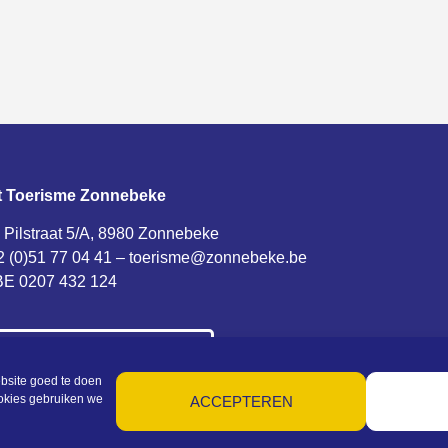
t Toerisme Zonnebeke
 Pilstraat 5/A, 8980 Zonnebeke
2 (0)51 77 04 41 –
toerisme@zonnebeke.be
E 0207 432 124
NTACT EN OPENINGSUREN
bsite goed te doen
erisme Zonnebeke
ookies gebruiken we
ACCEPTEREN
ne voorwaarden – Privacy – Cookies – Machtigingen – Sitemap