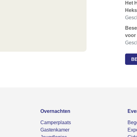
Het 
Hek
Gesch
Bese
voor
Gesch
B
Overnachten
Eve
Camperplaats
Bege
Gastenkamer
Expo