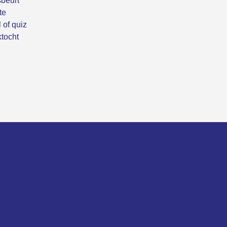
beurt
te
 of quiz
tocht