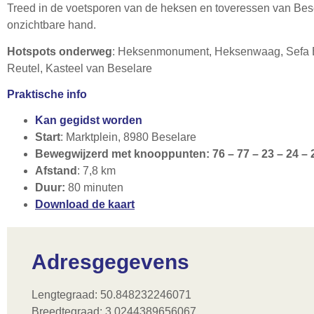
Treed in de voetsporen van de heksen en toveressen van Besel
onzichtbare hand.
Hotspots onderweg
: Heksenmonument, Heksenwaag, Sefa 
Reutel, Kasteel van Beselare
Praktische info
Kan gegidst worden
Start
: Marktplein, 8980 Beselare
Bewegwijzerd met knooppunten: 76 – 77 – 23 – 24 – 25
Afstand
: 7,8 km
Duur:
80 minuten
Download de kaart
Adresgegevens
Lengtegraad: 50.848232246071
Breedtegraad: 3.0244389656067