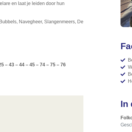
are en laat je leiden door hun
Bubbels, Navegheer, Slangenmeers, De
Fa
B
 – 43 – 44 – 45 – 74 – 75 – 76
W
B
H
In
Folk
Gesch