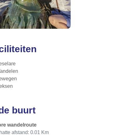
ciliteiten
eselare
andelen
ewegen
eksen
 de buurt
ore wandelroute
atte afstand: 0.01 Km