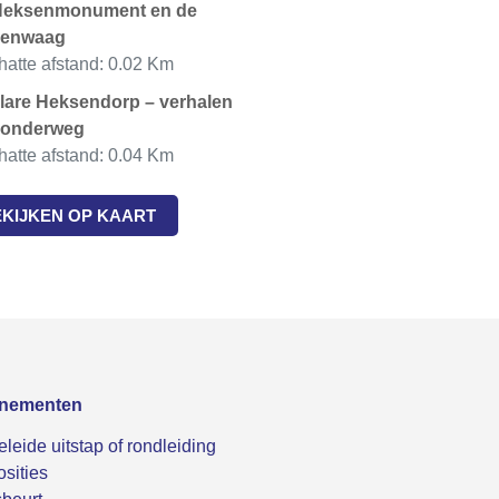
Heksenmonument en de
senwaag
atte afstand: 0.02 Km
lare Heksendorp – verhalen
 onderweg
atte afstand: 0.04 Km
EKIJKEN OP KAART
nementen
leide uitstap of rondleiding
sities