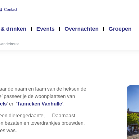
Contact
 & drinken
Events
Overnachten
Groepen
wandelroute
ar de naam en faam van de heksen de
e’ passeer je de woonplaatsen van
els
’ en ‘
Tanneken Vanhulle
’.
n een dierengedaante, … Daarnaast
n bezaten en toverdrankjes brouwden.
es was.