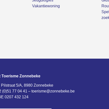
Jeugdlogies
Gids
Vakantiewoning
Rou
Spel
zoek
t Toerisme Zonnebeke
 Pilstraat 5/A, 8980 Zonnebeke
2 (0)51 77 04 41 –
toerisme@zonnebeke.be
E 0207 432 124