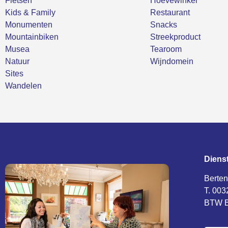
Fietsen
Hoevewinkel
Kids & Family
Restaurant
Monumenten
Snacks
Mountainbiken
Streekproduct
Musea
Tearoom
Natuur
Wijndomein
Sites
Wandelen
Diens
Berten
T. 003
BTW B