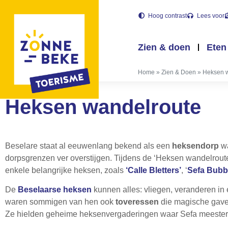
Hoog contrast
Lees voor
Zien & doen
Eten
Home
»
Zien & Doen
»
Heksen 
Heksen wandelroute
Beselare staat al eeuwenlang bekend als een
heksendorp
wa
dorpsgrenzen ver overstijgen. Tijdens de ‘Heksen wandelrout
enkele belangrijke heksen, zoals
‘Calle Bletters’
, ‘
Sefa Bubb
De
Beselaarse heksen
kunnen alles: vliegen, veranderen i
waren sommigen van hen ook
toveressen
die magische gave
Ze hielden geheime heksenvergaderingen waar Sefa meester