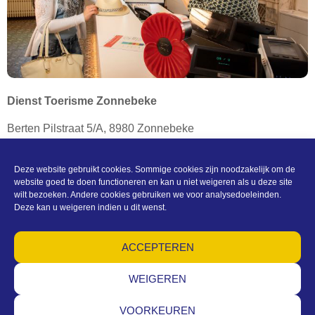
Dienst Toerisme Zonnebeke
Berten Pilstraat 5/A, 8980 Zonnebeke
T. 0032 (0)51 77 04 41 –
toerisme@zonnebeke.be
BTW BE 0207 432 124
Deze website gebruikt cookies. Sommige cookies zijn noodzakelijk om de
website goed te doen functioneren en kan u niet weigeren als u deze site
wilt bezoeken. Andere cookies gebruiken we voor analysedoeleinden.
CONTACT EN OPENINGSUREN
Deze kan u weigeren indien u dit wenst.
(c) Toerisme Zonnebeke
ACCEPTEREN
Algemene voorwaarden – Privacy – Cookies –
Machtigingen – Sitemap
WEIGEREN
VOORKEUREN