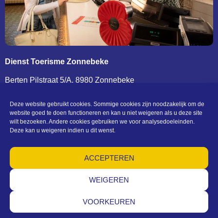
Dienst Toerisme Zonnebeke
Berten Pilstraat 5/A, 8980 Zonnebeke
T. 0032 (0)51 77 04 41 –
toerisme@zonnebeke.be
BTW BE 0207 432 124
Deze website gebruikt cookies. Sommige cookies zijn noodzakelijk om de
website goed te doen functioneren en kan u niet weigeren als u deze site
wilt bezoeken. Andere cookies gebruiken we voor analysedoeleinden.
Deze kan u weigeren indien u dit wenst.
CONTACT EN OPENINGSUREN
ACCEPTEREN
(c) Toerisme Zonnebeke
Algemene voorwaarden – Privacy – Cookies – Machtigingen –
Sitemap
WEIGEREN
VOORKEUREN