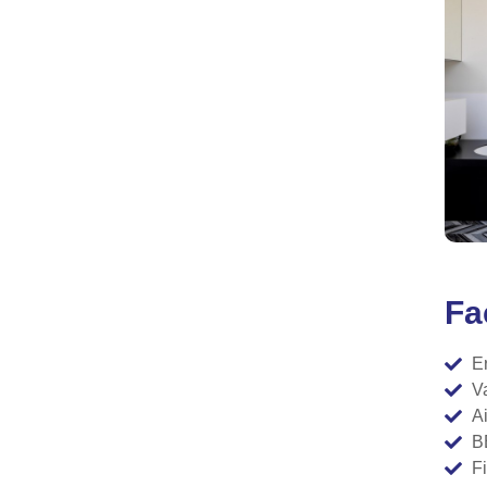
Fa
E
V
A
B
F