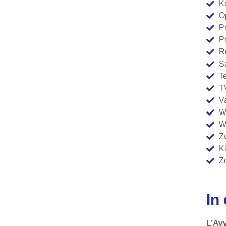
K
O
P
Pr
R
S
T
T
V
W
Wi
Z
K
Z
In
L’Av