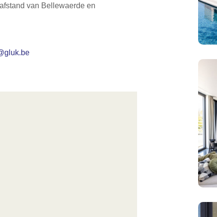
elafstand van Bellewaerde en
@g
lu
k
.be