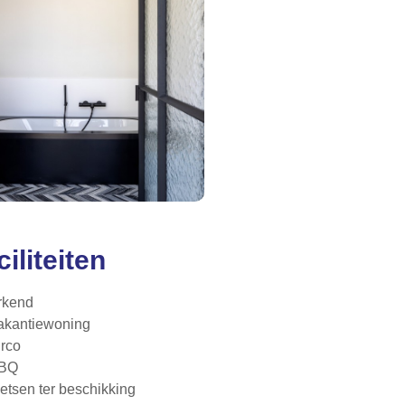
ciliteiten
rkend
akantiewoning
irco
BQ
ietsen ter beschikking