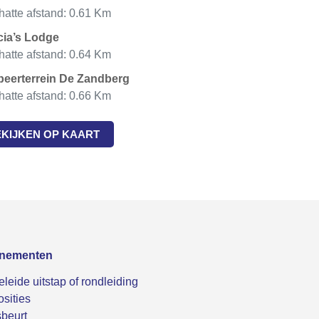
atte afstand: 0.61 Km
cia’s Lodge
atte afstand: 0.64 Km
eerterrein De Zandberg
atte afstand: 0.66 Km
EKIJKEN OP KAART
nementen
leide uitstap of rondleiding
sities
beurt