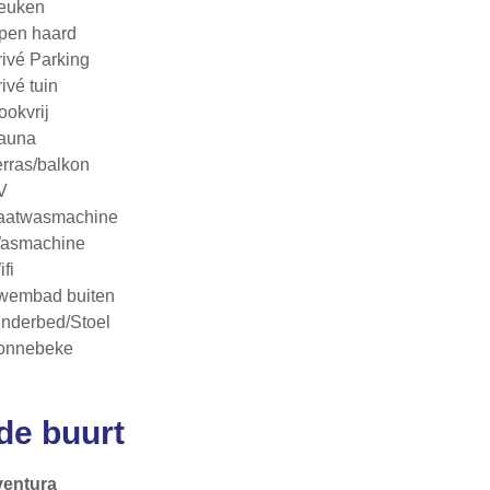
euken
pen haard
rivé Parking
ivé tuin
ookvrij
auna
erras/balkon
V
aatwasmachine
asmachine
fi
wembad buiten
inderbed/Stoel
onnebeke
 de buurt
ventura