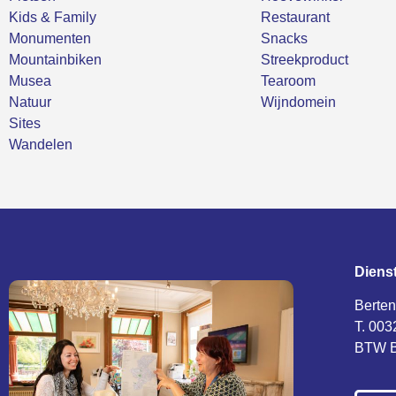
Kids & Family
Restaurant
Monumenten
Snacks
Mountainbiken
Streekproduct
Musea
Tearoom
Natuur
Wijndomein
Sites
Wandelen
Diens
Berten
T. 003
BTW B