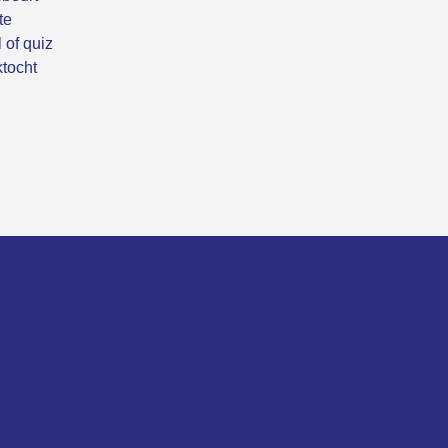
te
 of quiz
tocht