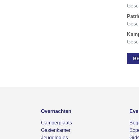
Gesch
Patri
Gesch
Kamp
Gesch
B
Overnachten
Eve
Camperplaats
Bege
Gastenkamer
Expo
Jeugdlogies
Gids