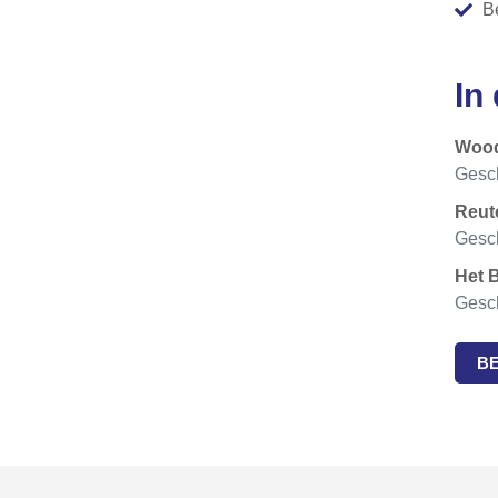
B
In
Woo
Gesch
Reut
Gesch
Het 
Gesch
B