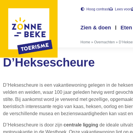
Hoog contrast
Lees voor
Zien & doen
Eten
Home
»
Overnachten
»
D’Hekse
D’Heksescheure
D’Heksescheure is een vakantiewoning gelegen in de hekse
velden en weiden, waar 100 jaar geleden hevig werd gevochten
stilte. Bij aankomst word je verwend met gezellige, opgemaak
toeristisch interessante regio van kaas, heksen, oorlog en b
de verschillende musea en bezienswaardigheden kan vast en
D’Heksescheure is door zijn
centrale ligging
de ideale uitvals
motorvakantie in de Westhoek. Onze vakantiewoning ligt op e