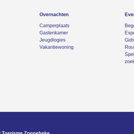
Overnachten
Eve
Camperplaats
Bege
Gastenkamer
Expo
Jeugdlogies
Gids
Vakantiewoning
Rou
Spel
zoek
t Toerisme Zonnebeke