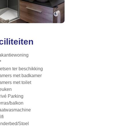
ciliteiten
akantiewoning
*
ietsen ter beschikking
amers met badkamer
amers met toilet
euken
rivé Parking
erras/balkon
aatwasmachine
fi
inderbed/Stoel