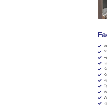
Fa
V
**
F
K
K
K
P
T
V
Wi
K