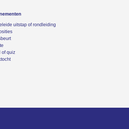
nementen
leide uitstap of rondleiding
sities
beurt
te
 of quiz
tocht