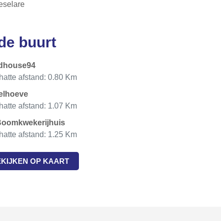
eselare
 de buurt
dhouse94
atte afstand: 0.80 Km
elhoeve
atte afstand: 1.07 Km
Boomkwekerijhuis
atte afstand: 1.25 Km
EKIJKEN OP KAART