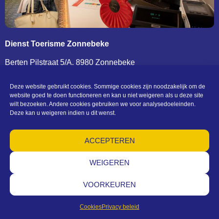
Dienst Toerisme Zonnebeke
Berten Pilstraat 5/A, 8980 Zonnebeke
T. 0032 (0)51 77 04 41 –
toerisme@zonnebeke.be
BTW BE 0207 432 124
Deze website gebruikt cookies. Sommige cookies zijn noodzakelijk om de
website goed te doen functioneren en kan u niet weigeren als u deze site
wilt bezoeken. Andere cookies gebruiken we voor analysedoeleinden.
Deze kan u weigeren indien u dit wenst.
CONTACT EN OPENINGSUREN
ACCEPTEREN
(c) Toerisme Zonnebeke
Algemene voorwaarden – Privacy – Cookies – Machtigingen –
Sitemap
WEIGEREN
VOORKEUREN
Cookies
Privacy beleid