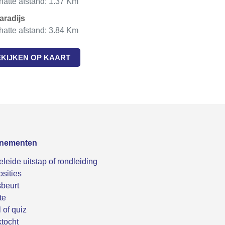
atte afstand: 1.37 Km
Paradijs
atte afstand: 3.84 Km
EKIJKEN OP KAART
nementen
leide uitstap of rondleiding
sities
beurt
te
 of quiz
tocht