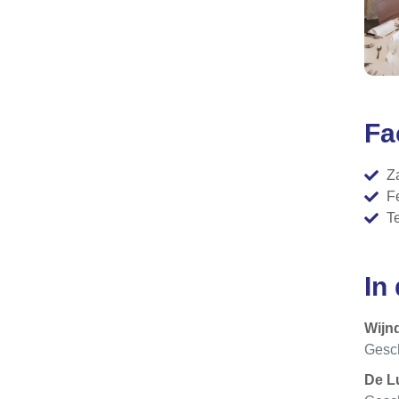
Fa
Z
F
T
In
Wijn
Gesch
De L