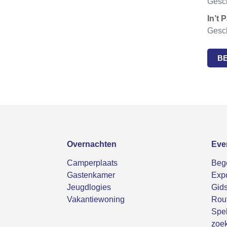
Gesch
In’t 
Gesch
B
Overnachten
Eve
Camperplaats
Bege
Gastenkamer
Expo
Jeugdlogies
Gids
Vakantiewoning
Rou
Spel
zoek