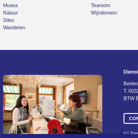
Musea
Tearoom
Natuur
Wijndomein
Sites
Wandelen
Diens
Berten
T. 003
BTW B
CO
(c) To