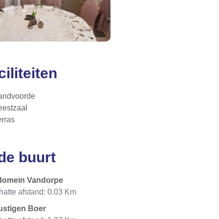
ciliteiten
andvoorde
eestzaal
erras
 de buurt
domein Vandorpe
atte afstand: 0.03 Km
ustigen Boer