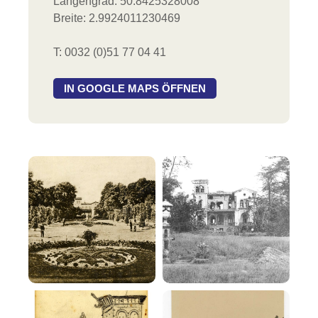
Längengrad: 50.8425328008
Breite: 2.9924011230469
T: 0032 (0)51 77 04 41
IN GOOGLE MAPS ÖFFNEN