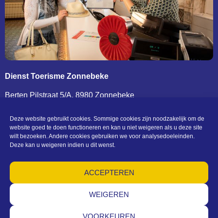
Dienst Toerisme Zonnebeke
Berten Pilstraat 5/A, 8980 Zonnebeke
T. 0032 (0)51 77 04 41 –
toerisme@zonnebeke.be
BTW BE 0207 432 124
Deze website gebruikt cookies. Sommige cookies zijn noodzakelijk om de
website goed te doen functioneren en kan u niet weigeren als u deze site
wilt bezoeken. Andere cookies gebruiken we voor analysedoeleinden.
Deze kan u weigeren indien u dit wenst.
KONTAKT UND ÖFFNUNGSZEITEN
ACCEPTEREN
(c) Toerisme Zonnebeke
Algemene voorwaarden – Privacy – Cookies – Machtigingen –
Sitemap
WEIGEREN
VOORKEUREN