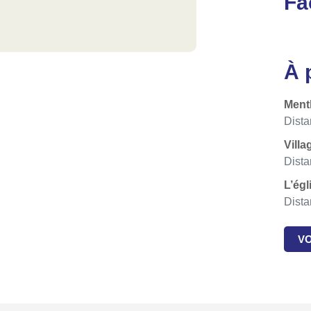
Fa
À 
Ment
Dista
Villa
Dista
L’égl
Dista
VO