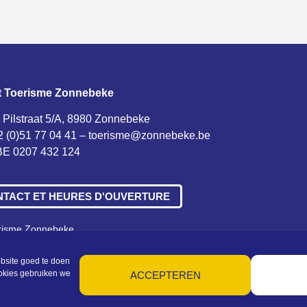
t Toerisme Zonnebeke
 Pilstraat 5/A, 8980 Zonnebeke
2 (0)51 77 04 41 –
toerisme@zonnebeke.be
E 0207 432 124
NTACT ET HEURES D'OUVERTURE
erisme Zonnebeke
ne voorwaarden – Privacy – Cookies – Machtigingen – Sitemap
bsite goed te doen
ookies gebruiken we
ACCEPTEREN