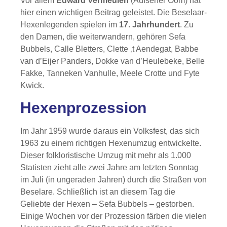
Vor allem
Edward Vermeulen
(Aufseher Oom) hat
hier einen wichtigen Beitrag geleistet. Die Beselaar-
Hexenlegenden spielen im
17. Jahrhundert
. Zu
den Damen, die weiterwandern, gehören Sefa
Bubbels, Calle Bletters, Clette ‚t Aendegat, Babbe
van d’Eijer Panders, Dokke van d’Heulebeke, Belle
Fakke, Tanneken Vanhulle, Meele Crotte und Fyte
Kwick.
Hexenprozession
Im Jahr 1959 wurde daraus ein Volksfest, das sich
1963 zu einem richtigen Hexenumzug entwickelte.
Dieser folkloristische Umzug mit mehr als 1.000
Statisten zieht alle zwei Jahre am letzten Sonntag
im Juli (in ungeraden Jahren) durch die Straßen von
Beselare. Schließlich ist an diesem Tag die
Geliebte der Hexen – Sefa Bubbels – gestorben.
Einige Wochen vor der Prozession färben die vielen