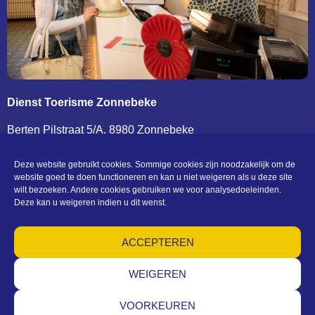
Dienst Toerisme Zonnebeke
Berten Pilstraat 5/A, 8980 Zonnebeke
T. 0032 (0)51 77 04 41 –
toerisme@zonnebeke.be
BTW BE 0207 432 124
Deze website gebruikt cookies. Sommige cookies zijn noodzakelijk om de
website goed te doen functioneren en kan u niet weigeren als u deze site
wilt bezoeken. Andere cookies gebruiken we voor analysedoeleinden.
Deze kan u weigeren indien u dit wenst.
KONTAKT UND ÖFFNUNGSZEITEN
ACCEPTEREN
(c) Toerisme Zonnebeke
Algemene voorwaarden – Privacy – Cookies – Machtigingen –
Sitemap
WEIGEREN
VOORKEUREN