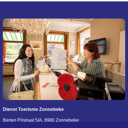
Dienst Toerisme Zonnebeke
Berten Pilstraat 5/A, 8980 Zonnebeke
T. 0032 (0)51 77 04 41 –
toerisme@zonnebeke.be