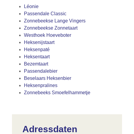
Léonie
Passendale Classic
Zonnebeekse Lange Vingers
Zonnebeekse Zonnetaart
Westhoek Hoeveboter
Heksenijstaart
Heksenpaté
Heksentaart
Bezemtaart
Passendalebier
Beselaars Heksenbier
Heksenpralines
Zonnebeeks Smoefelhammetje
Adressdaten